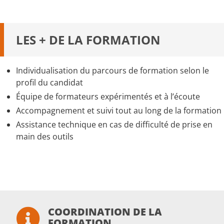
La capacité 6 est une des 7 capacités du BP REA. Il
contactant le centre de formation.
est possible de réaliser les 6 autres capacités du BP
REA.
LES + DE LA FORMATION
Poursuite de formation proposée à Courcelles-
Chaussy :
Individualisation du parcours de formation selon le
BP Responsable d’Entreprise Agricole (REA)
profil du candidat
Agriculture Biologique - Maraîchage
Équipe de formateurs expérimentés et à l’écoute
(MBIO) |
continue
Accompagnement et suivi tout au long de la formation
Assistance technique en cas de difficulté de prise en
main des outils
COORDINATION DE LA
FORMATION