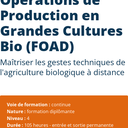
Production en
Grandes Cultures
Bio (FOAD)
Maîtriser les gestes techniques de
l'agriculture biologique à distance
Voie de formation :
continue
Nature :
formation diplômante
Niveau :
4
Durée :
105 heures - entrée et sortie permanente